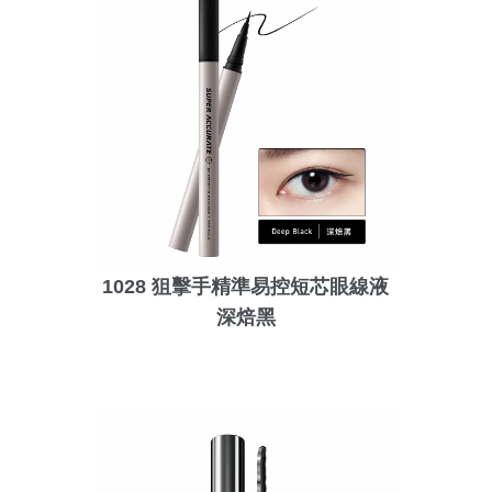
1028 狙擊手精準易控短芯眼線液
深焙黑