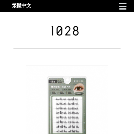
繁體中文
Skip to navigation
Skip to content