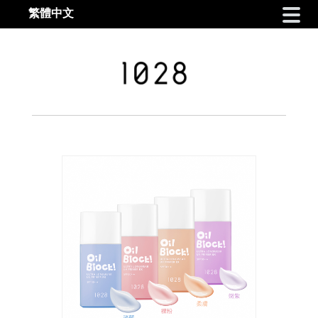
繁體中文
Skip to navigation
Skip to content