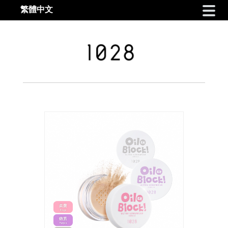
繁體中文
Skip to navigation
Skip to content