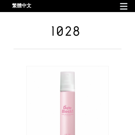
繁體中文
Skip to navigation
Skip to content