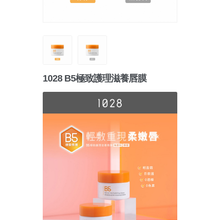
1028 B5極致護理滋養唇膜