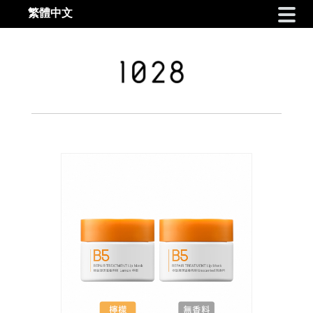
繁體中文
Skip to navigation
Skip to content