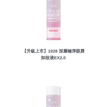
【升級上市】1028 深層極淨眼唇
卸妝液EX2.0