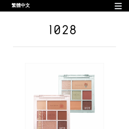
繁體中文
Skip to navigation
Skip to content