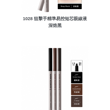
1028 狙擊手精準易控短芯眼線液
深焙黑